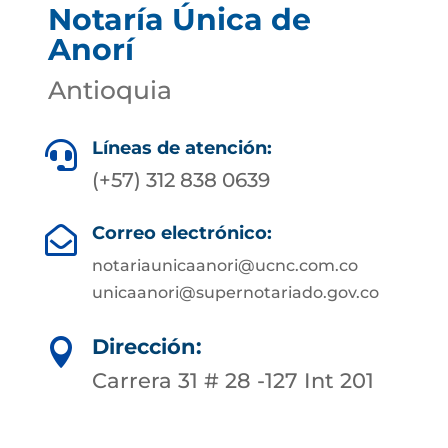
Notaría Única de
Anorí
Antioquia
Líneas de atención:

(+57) 312 838 0639
Correo electrónico:

notariaunicaanori@ucnc.com.co
unicaanori@supernotariado.gov.co
Dirección:

Carrera 31 # 28 -127 Int 201