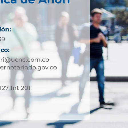
ión:
39
ico:
ori@ucnc.com.co
ernotariado.gov.co
127 Int 201