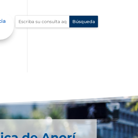
cia
ica de Anorí