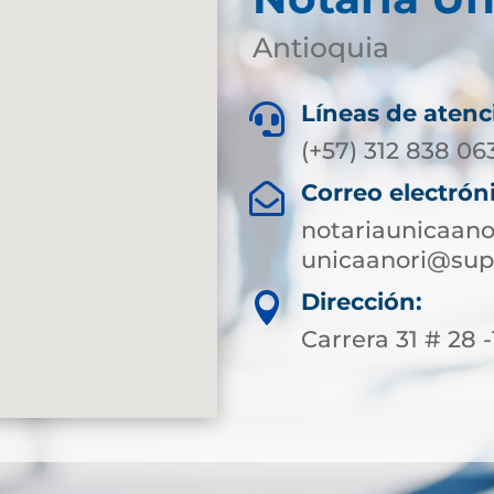
Antioquia
Líneas de atenc

(+57) 312 838 06
Correo electrón

notariaunicaan
unicaanori@sup
Dirección:

Carrera 31 # 28 -