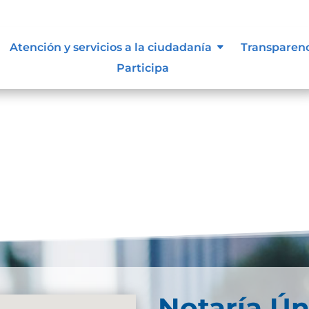
resultados
Atención y servicios a la ciudadanía
Transparen
Participa
se. Trate de perfeccionar su búsqueda o utilice la
Notaría Ún