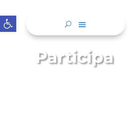
Abrir barra de herramientas
Participa
¿Qué es?
El Menú Participa es una nueva
categoría del menú destacado que
deben crear las entidades y
organismos obligados en el
encabezado principal de su sitio web.
Las autoridades deben publicar en el