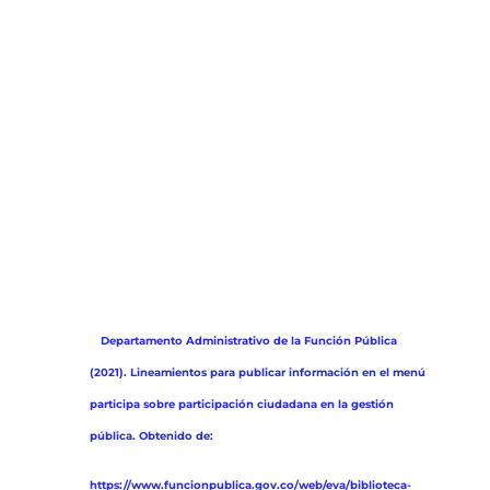
fases de formulación, ejecución,
control y evaluación del ciclo de la
gestión pública definidas en la
normatividad general y en las
disposiciones específicas para cada
entidad, o que son diseñados
proactivamente para facilitar el
ejercicio de este derecho.*
La estructura del Menú Participa
debe contener seis secciones, así:
*
Departamento Administrativo de la Función Pública
(2021). Lineamientos para publicar información en el menú
participa sobre participación ciudadana en la gestión
pública. Obtenido de:
https://www.funcionpublica.gov.co/web/eva/biblioteca-