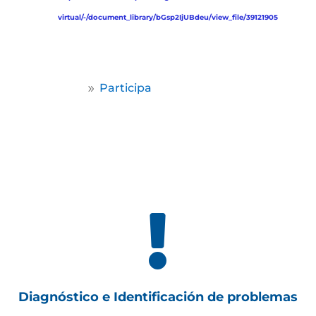
virtual/-/document_library/bGsp2IjUBdeu/view_file/39121905
Home
Participa
9

Diagnóstico e Identificación de problemas