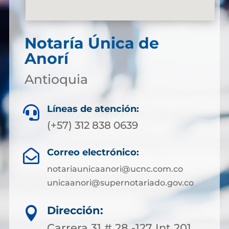
Notaría Única de
Anorí
Antioquia
Líneas de atención:

(+57) 312 838 0639
Correo electrónico:

notariaunicaanori@ucnc.com.co
unicaanori@supernotariado.gov.co
Dirección:

Carrera 31 # 28 -127 Int 201