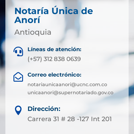
Notaría Única de
Anorí
Antioquia
Líneas de atención:

(+57) 312 838 0639
Correo electrónico:

notariaunicaanori@ucnc.com.co
unicaanori@supernotariado.gov.co
Dirección:

Carrera 31 # 28 -127 Int 201