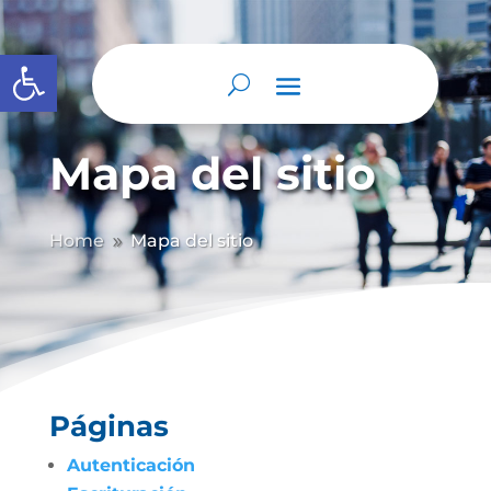
Abrir barra de herramientas
Mapa del sitio
Home
Mapa del sitio
9
Páginas
Autenticación