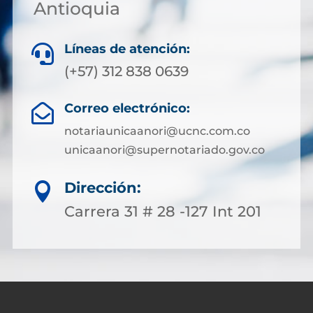
Antioquia
Líneas de atención:

(+57) 312 838 0639
Correo electrónico:

notariaunicaanori@ucnc.com.co
unicaanori@supernotariado.gov.co
Dirección:

Carrera 31 # 28 -127 Int 201