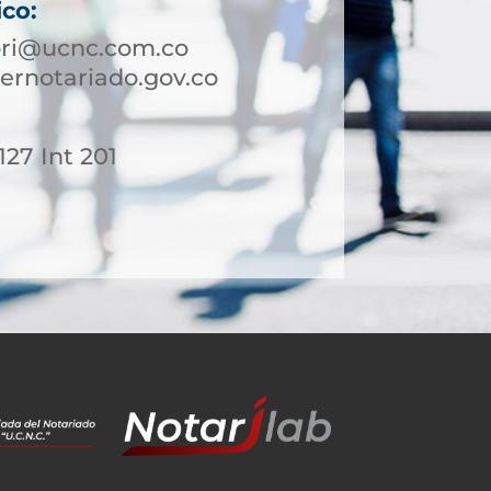
ico:
ori@ucnc.com.co
ernotariado.gov.co
127 Int 201