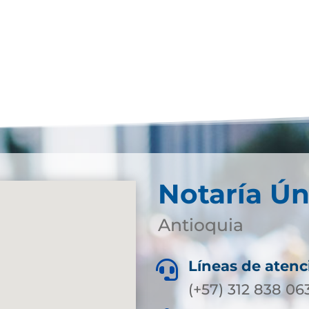
Notaría Ún
Antioquia
Líneas de atenc

(+57) 312 838 06