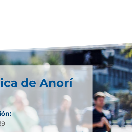
ica de Anorí
ión:
39