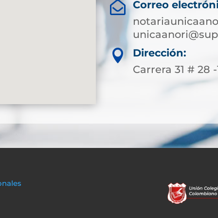
Correo electrón

notariaunicaan
unicaanori@sup
Dirección:

Carrera 31 # 28 -
onales