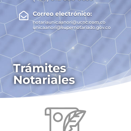
Correo electrónico:

notariaunicaanori@ucnc.com.co
unicaanori@supernotariado.gov.co
Trámites
Notariales