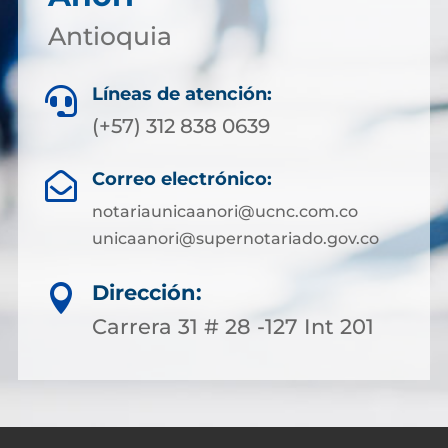
Antioquia
Líneas de atención:

(+57) 312 838 0639
Correo electrónico:

notariaunicaanori@ucnc.com.co
unicaanori@supernotariado.gov.co
Dirección:

Carrera 31 # 28 -127 Int 201