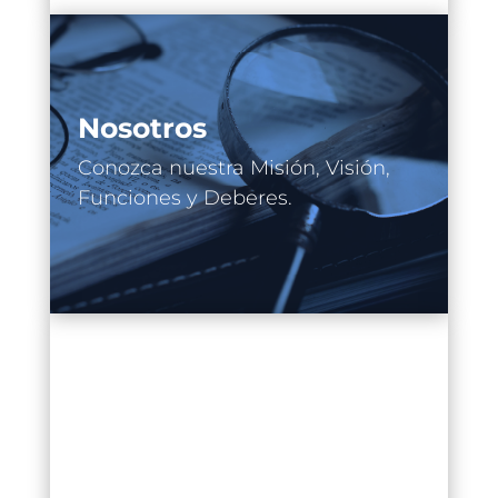
Nosotros
Conozca nuestra Misión, Visión,
Funciones y Deberes.
Normatividad
Conozca normas y detalles que
rigen a las notarías y al contexto