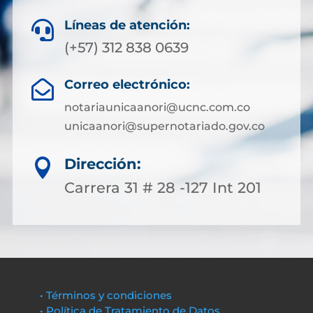
Líneas de atención:

(+57) 312 838 0639
Correo electrónico:

notariaunicaanori@ucnc.com.co
unicaanori@supernotariado.gov.co
Dirección:

Carrera 31 # 28 -127 Int 201
• Términos y condiciones
• Política de Tratamiento de Datos