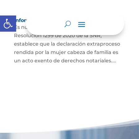
Abrir barra de herramientas
Información para Mujeres.
Es nuestro deber informar que La
Resolución 1299 de 2020 de la SNR,
establece que la declaración extraproceso
rendida por la mujer cabeza de familia es
un acto exento de derechos notariales....