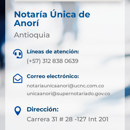
Notaría Única de
Anorí
Antioquia
Líneas de atención:

(+57) 312 838 0639
Correo electrónico:

notariaunicaanori@ucnc.com.co
unicaanori@supernotariado.gov.co
Dirección:

Carrera 31 # 28 -127 Int 201