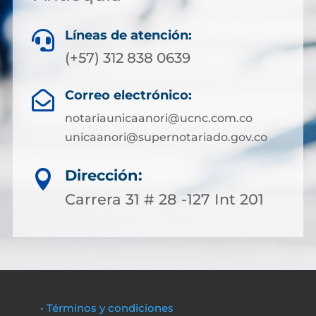
Líneas de atención:

(+57) 312 838 0639
Correo electrónico:

notariaunicaanori@ucnc.com.co
unicaanori@supernotariado.gov.co
Dirección:

Carrera 31 # 28 -127 Int 201
• Términos y condiciones