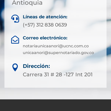
Antioquia
Líneas de atención:

(+57) 312 838 0639
Correo electrónico:

notariaunicaanori@ucnc.com.co
unicaanori@supernotariado.gov.co
Dirección:

Carrera 31 # 28 -127 Int 201