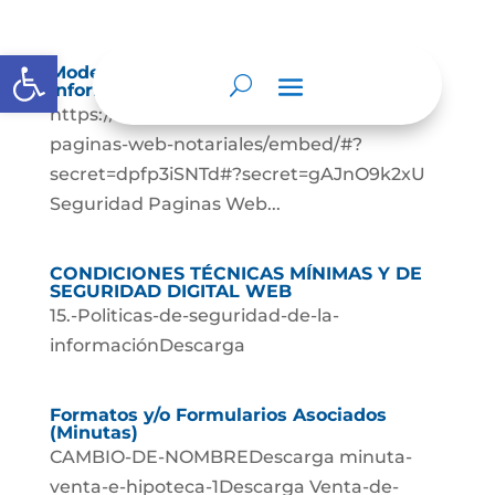
Abrir barra de herramientas
Modelo de Seguridad y Privacidad de la
Información (MSPI)
https://www.ucnc.com.co/sitio/seguridad-
paginas-web-notariales/embed/#?
secret=dpfp3iSNTd#?secret=gAJnO9k2xU
Seguridad Paginas Web...
CONDICIONES TÉCNICAS MÍNIMAS Y DE
SEGURIDAD DIGITAL WEB
15.-Politicas-de-seguridad-de-la-
informaciónDescarga
Formatos y/o Formularios Asociados
(Minutas)
CAMBIO-DE-NOMBREDescarga minuta-
venta-e-hipoteca-1Descarga Venta-de-