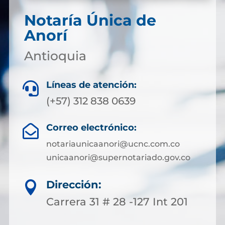
Notaría Única de
Anorí
Antioquia
Líneas de atención:

(+57) 312 838 0639
Correo electrónico:

notariaunicaanori@ucnc.com.co
unicaanori@supernotariado.gov.co
Dirección:

Carrera 31 # 28 -127 Int 201