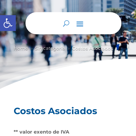
Abrir barra de herramientas
Home
Sin categoría
Costos Asociados
9
9
Costos Asociados
** valor exento de IVA