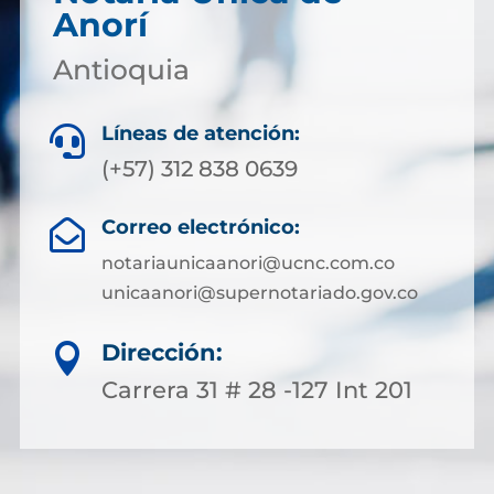
Anorí
Antioquia
Líneas de atención:

(+57) 312 838 0639
Correo electrónico:

notariaunicaanori@ucnc.com.co
unicaanori@supernotariado.gov.co
Dirección:

Carrera 31 # 28 -127 Int 201