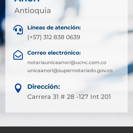
Antioquia
Líneas de atención:

(+57) 312 838 0639
Correo electrónico:

notariaunicaanori@ucnc.com.co
unicaanori@supernotariado.gov.co
Dirección:

Carrera 31 # 28 -127 Int 201