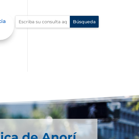
cia
da.
n
ica de Anorí