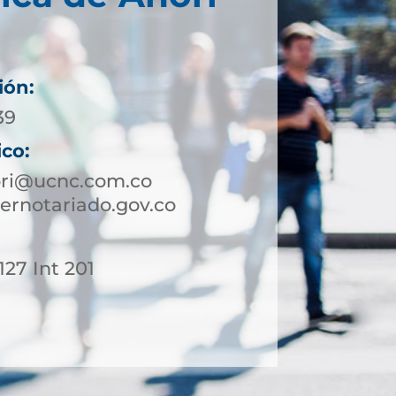
ión:
39
ico:
ori@ucnc.com.co
ernotariado.gov.co
127 Int 201