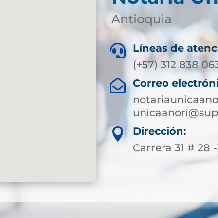
Antioquia
Líneas de atenc

(+57) 312 838 06
Correo electrón

notariaunicaan
unicaanori@sup
Dirección:

Carrera 31 # 28 -