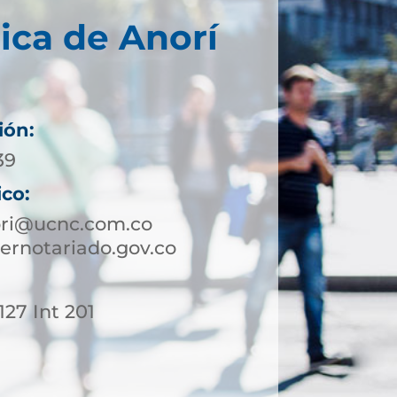
ica de Anorí
ión:
39
ico:
ori@ucnc.com.co
ernotariado.gov.co
127 Int 201