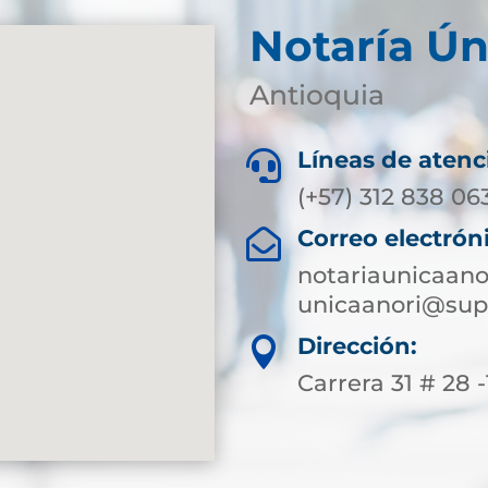
Notaría Ún
Antioquia
Líneas de atenc

(+57) 312 838 06
Correo electrón

notariaunicaan
unicaanori@sup
Dirección:

Carrera 31 # 28 -