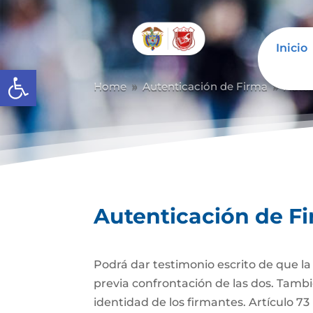
Inicio
Abrir barra de herramientas
Home
Autenticación de Firma
Auten
9
9
Autenticación de F
Podrá dar testimonio escrito de que l
previa confrontación de las dos. Tambi
identidad de los firmantes. Artículo 7