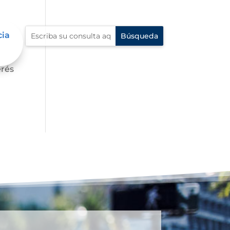
cia
s,
erés