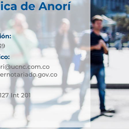
ica de Anorí
ión:
39
ico:
ori@ucnc.com.co
ernotariado.gov.co
127 Int 201