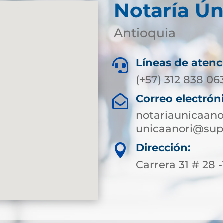
Notaría Ún
Antioquia
Líneas de atenc

(+57) 312 838 06
Correo electrón

notariaunicaan
unicaanori@sup
Dirección:

Carrera 31 # 28 -