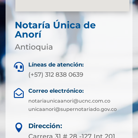
Notaría Única de
Anorí
Antioquia
Líneas de atención:

(+57) 312 838 0639
Correo electrónico:

notariaunicaanori@ucnc.com.co
unicaanori@supernotariado.gov.co
Dirección:

Carrera 31 # 28 -127 Int 201