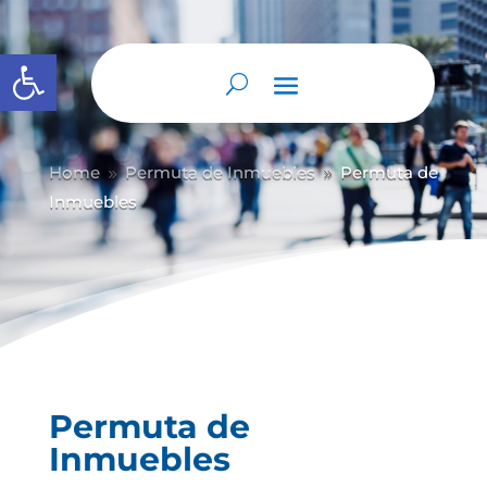
Abrir barra de herramientas
Home
Permuta de Inmuebles
Permuta de
9
9
Inmuebles
Permuta de
Inmuebles