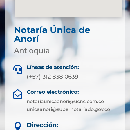
Notaría Única de
Anorí
Antioquia
Líneas de atención:

(+57) 312 838 0639
Correo electrónico:

notariaunicaanori@ucnc.com.co
unicaanori@supernotariado.gov.co
Dirección:
