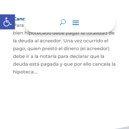
Abrir barra de herramientas
Cancelación de Hipoteca
Para cancelar una hipoteca, el dueño del
bien hipotecado debe pagar la totalidad de
la deuda al acreedor. Una vez ocurrido el
pago, quien prestó el dinero (el acreedor)
debe ir a la notaría para declarar que la
deuda está pagada y que por ello cancela la
hipoteca....