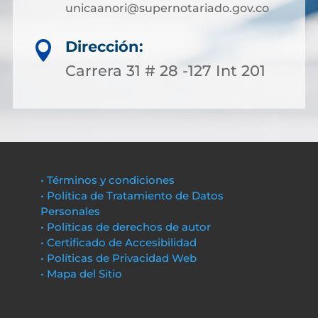
unicaanori@supernotariado.gov.co
Dirección:

Carrera 31 # 28 -127 Int 201
• Términos y condiciones
• Política de Tratamiento de Datos
Personales
• Políticas de derechos de autor
• Certificado de Accesibilidad
• Políticas de Privacidad Web
• Mapa del Sitio