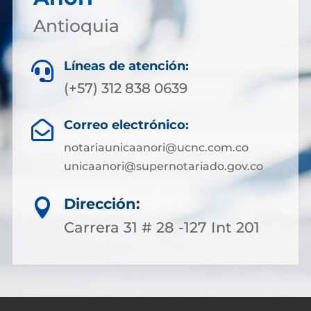
Antioquia
Líneas de atención:

(+57) 312 838 0639
Correo electrónico:

notariaunicaanori@ucnc.com.co
unicaanori@supernotariado.gov.co
Dirección:

Carrera 31 # 28 -127 Int 201