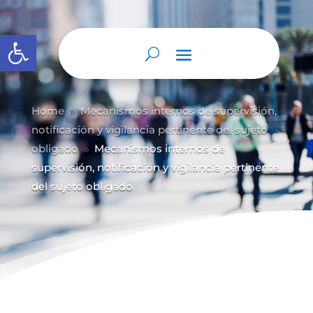
Abrir barra de herramientas
Home
Mecanismos internos de supervisión,
9
notificación y vigilancia pertinente del sujeto
obligado
Mecanismos internos de
9
supervisión, notificación y vigilancia pertinente
del sujeto obligado