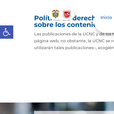
Política de derechos de
Inicio
sobre los contenidos
Abrir barra de herramientas
Las publicaciones de la UCNC y de los 
página web, no obstante, la UCNC se r
utilizarán tales publicaciones–, acogién