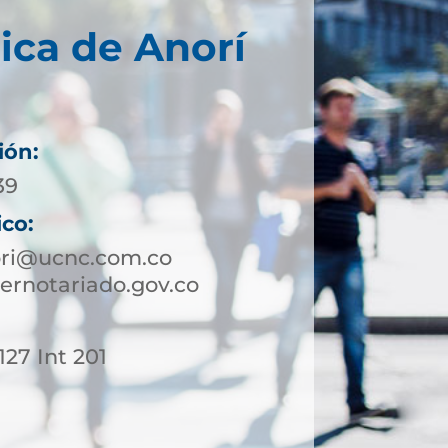
ica de Anorí
ión:
39
ico:
ori@ucnc.com.co
ernotariado.gov.co
127 Int 201