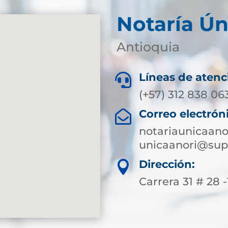
Notaría Ún
Antioquia
Líneas de atenc

(+57) 312 838 06
Correo electrón

notariaunicaan
unicaanori@sup
Dirección:

Carrera 31 # 28 -